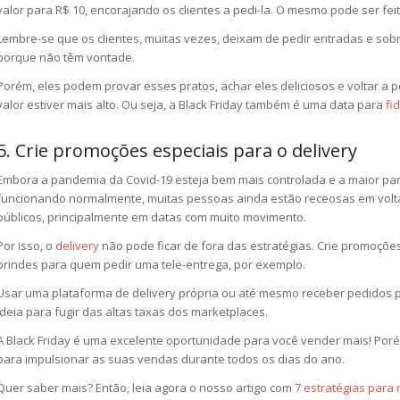
valor para R$ 10, encorajando os clientes a pedi-la. O mesmo pode ser fe
Lembre-se que os clientes, muitas vezes, deixam de pedir entradas e sob
porque não têm vontade.
Porém, eles podem provar esses pratos, achar eles deliciosos e voltar a
valor estiver mais alto. Ou seja, a Black Friday também é uma data para
fi
5. Crie promoções especiais para o delivery
Embora a pandemia da Covid-19 esteja bem mais controlada e a maior par
funcionando normalmente, muitas pessoas ainda estão receosas em volta
públicos, principalmente em datas com muito movimento.
Por isso, o
delivery
não pode ficar de fora das estratégias. Crie promoções
brindes para quem pedir uma tele-entrega, por exemplo.
Usar uma plataforma de delivery própria ou até mesmo receber pedidos
ideia para fugir das altas taxas dos marketplaces.
A Black Friday é uma excelente oportunidade para você vender mais! Por
para impulsionar as suas vendas durante todos os dias do ano.
Quer saber mais? Então, leia agora o nosso artigo com
7 estratégias para