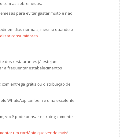
ito com as sobremesas.
remesas para evitar gastar muito e não
 pedir em dias normais, mesmo quando o
delizar consumidores
.
te dos restaurantes já estejam
r a frequentar estabelecimentos
 com entrega grátis ou distribuição de
 pelo WhatsApp também é uma excelente
ém, você pode pensar estrategicamente
 montar um cardápio que vende mais
!