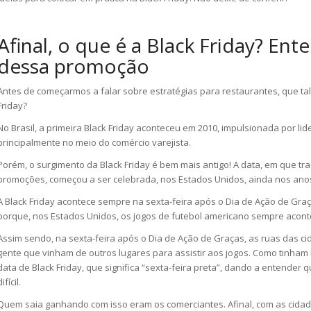
Afinal, o que é a Black Friday? Ente
dessa promoção
Antes de começarmos a falar sobre estratégias para restaurantes, que tal
Friday?
No Brasil, a primeira Black Friday aconteceu em 2010, impulsionada por li
principalmente no meio do comércio varejista.
Porém, o surgimento da Black Friday é bem mais antigo! A data, em que tr
promoções, começou a ser celebrada, nos Estados Unidos, ainda nos anos
A Black Friday acontece sempre na sexta-feira após o Dia de Ação de Graça
porque, nos Estados Unidos, os jogos de futebol americano sempre acon
Assim sendo, na sexta-feira após o Dia de Ação de Graças, as ruas das c
gente que vinham de outros lugares para assistir aos jogos. Como tinham m
data de Black Friday, que significa “sexta-feira preta”, dando a entender q
ifícil.
Quem saia ganhando com isso eram os comerciantes. Afinal, com as cidad