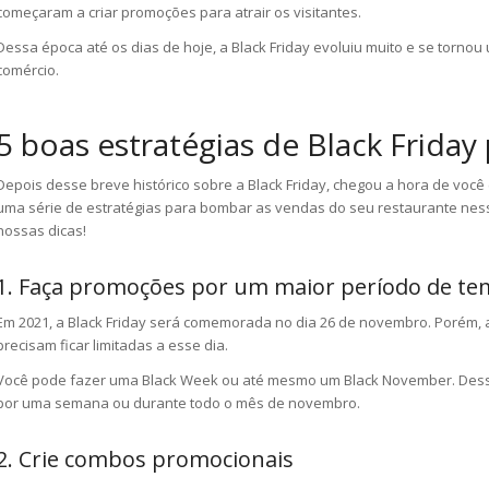
começaram a criar promoções para atrair os visitantes.
Dessa época até os dias de hoje, a Black Friday evoluiu muito e se torno
comércio.
5 boas estratégias de Black Friday
Depois desse breve histórico sobre a Black Friday, chegou a hora de você
uma série de estratégias para bombar as vendas do seu restaurante nesse
nossas dicas!
1. Faça promoções por um maior período de t
Em 2021, a Black Friday será comemorada no dia 26 de novembro. Porém,
precisam ficar limitadas a esse dia.
Você pode fazer uma Black Week ou até mesmo um Black November. Des
por uma semana ou durante todo o mês de novembro.
2. Crie combos promocionais