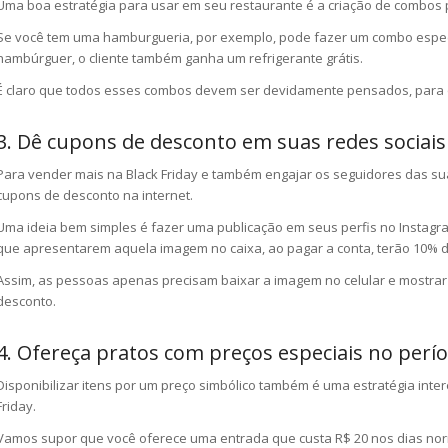
Uma boa estratégia para usar em seu restaurante é a criação de combos p
Se você tem uma hamburgueria, por exemplo, pode fazer um combo espec
hambúrguer, o cliente também ganha um refrigerante grátis.
É claro que todos esses combos devem ser devidamente pensados, para q
3. Dê cupons de desconto em suas redes sociais
Para vender mais na Black Friday e também engajar os seguidores das suas
cupons de desconto na internet.
Uma ideia bem simples é fazer uma publicação em seus perfis no Instagra
que apresentarem aquela imagem no caixa, ao pagar a conta, terão 10% 
Assim, as pessoas apenas precisam baixar a imagem no celular e mostrar 
desconto.
4. Ofereça pratos com preços especiais no perí
Disponibilizar itens por um preço simbólico também é uma estratégia inte
Friday.
Vamos supor que você oferece uma entrada que custa R$ 20 nos dias norm