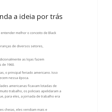
nda a ideia por trás
 entender melhor o conceito de Black
deranças de diversos setores,
adicionalmente as lojas fazem
 de 1960.
s, o principal feriado americano. Isso
tecem nessa época.
idades americanas ficavam lotadas de
uito trabalho, os policiais apelidaram a
ue, para eles, a jornada de trabalho era
es cheias, eles vendiam mais e