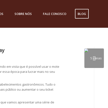
OS
SOBRE NÓS
FALE CONOSCO
BLOG
ay
endo em vista que é possível usar o mote
r essa época para lucrar mais no seu
stabelecimentos gastronômicos. Tudo o
ais público ou aumentar o seu ticket
 que vamos apresentar uma série de