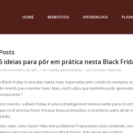
HOME
BENEFÍCIOS
DIFERENCIAIS
PLAN
Posts
5 ideias para pôr em prática nesta Black Frid
/
/
10 de novembro de 2021
em
Gestão administrativa
por
Genuíne Sistemas
A Black Friday é uma das datas mais esperadas pelo comércio varejista, t
do evento para vender mais. Mas, você sabia que também pode aproveita
restaurante?
Isso mesmo, a Black Friday é uma estratégia bem interessante para os e
que você precisa fazer é traçar boas promoções e incentivos para atrair m
médio.
Não sabe como fazer? Não tem problema! Preparamos este conteúdo, em
ideias para colocar em prática na Black Friday. Não deixe de conferir!